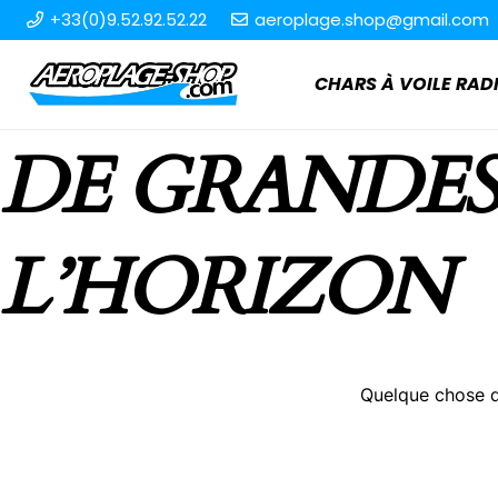
+33(0)9.52.92.52.22
aeroplage.shop@gmail.com
CHARS À VOILE R
DE GRANDES
L’HORIZON
Quelque chose d’