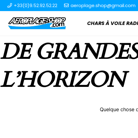
+33(0)9.52.92.52.22
aeroplage.shop@gmail.com
CHARS À VOILE R
DE GRANDES
L’HORIZON
Quelque chose d’