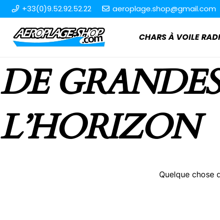
+33(0)9.52.92.52.22
aeroplage.shop@gmail.com
CHARS À VOILE R
DE GRANDES
L’HORIZON
Quelque chose d’