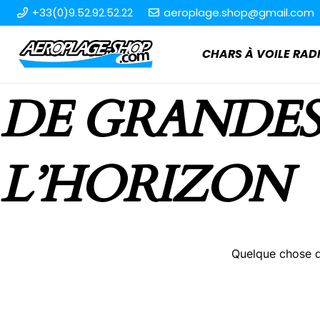
+33(0)9.52.92.52.22
aeroplage.shop@gmail.com
CHARS À VOILE R
DE GRANDES
L’HORIZON
Quelque chose d’