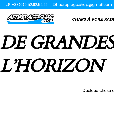
+33(0)9.52.92.52.22
aeroplage.shop@gmail.com
CHARS À VOILE R
DE GRANDES
L’HORIZON
Quelque chose d’