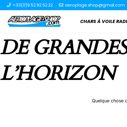
+33(0)9.52.92.52.22
aeroplage.shop@gmail.com
CHARS À VOILE R
DE GRANDES
L’HORIZON
Quelque chose d’