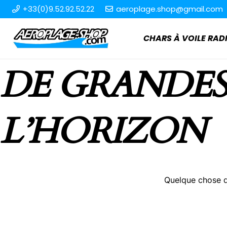
+33(0)9.52.92.52.22
aeroplage.shop@gmail.com
CHARS À VOILE R
DE GRANDES
L’HORIZON
Quelque chose d’